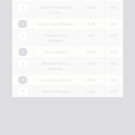
4
Janett Hernandez
ZMUt
600
Cortez
5
Ivette Garcia Medina
Tn45
600
6
Ricardo Flores
JniZ
600
Gallegos
7
Jesus Zaldivar
LGT6
550
8
Mariana Franco
Zu2b
550
Guevara
9
Luis Ramon Bonet
zWXr
500
10
Martha Malvaes
ug0c
500