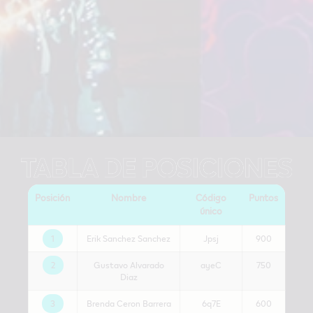
Posición
Nombre
Código
Puntos
único
1
Erik Sanchez Sanchez
Jpsj
900
2
Gustavo Alvarado
ayeC
750
Diaz
3
Brenda Ceron Barrera
6q7E
600